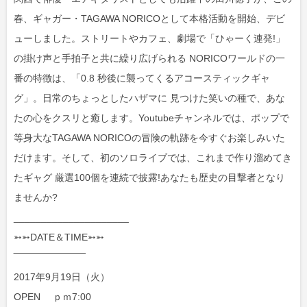
春、ギャガー・TAGAWA NORICOとして本格活動を開始、デビ
ューしました。ストリートやカフェ、劇場で「ひゃーく連発!」
の掛け声と手拍子と共に繰り広げられる NORICOワールドの一
番の特徴は、「0.8 秒後に襲ってくるアコースティックギャ
グ」。日常のちょっとしたハザマに 見つけた笑いの種で、あな
たの心をクスリと癒します。Youtubeチャンネルでは、ポップで
等身大なTAGAWA NORICOの冒険の軌跡を今すぐお楽しみいた
だけます。そして、初のソロライブでは、これまで作り溜めてき
たギャグ 厳選100個を連続で披露!あなたも歴史の目撃者となり
ませんか?
_____________________
➳➳DATE＆TIME➳➳
‾‾‾‾‾‾‾‾‾‾‾‾‾‾‾‾‾‾‾‾‾
2017年9月19日（火）
OPEN ｐｍ7:00