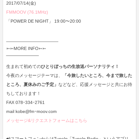
2017/07/14(金)
FMMOOV (76.1MHz)
「POWER DE NIGHT」 19:00〜20:00
_____________________
➳➳MORE INFO➳➳
‾‾‾‾‾‾‾‾‾‾‾‾‾‾‾‾‾‾‾‾‾
生まれて初めての
ひとりぼっちの生放送パーソナリティ！
今夜のメッセージテーマは、
「今旅したいところ、今まで旅した
ところ、夏休みのご予定」
などなど、応援メッセージと共にお待
ちしております！
FAX 078ｰ334ｰ2761
mail kobe@fmｰmoov.com
メッセージ&リクエストフォームはこちら
📲スマートフォンからはTuneIn「TuneIn Radio」というアプリ