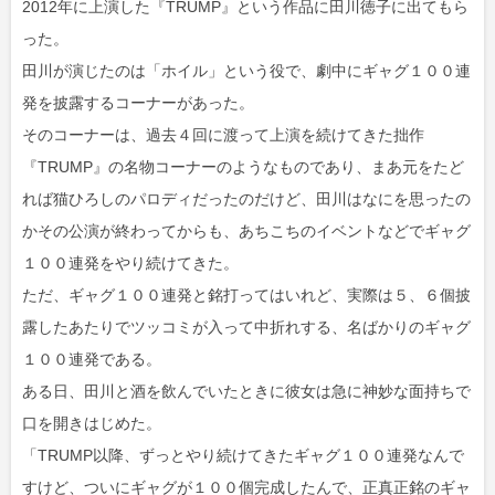
2012年に上演した『TRUMP』という作品に田川徳子に出てもら
った。
田川が演じたのは「ホイル」という役で、劇中にギャグ１００連
発を披露するコーナーがあった。
そのコーナーは、過去４回に渡って上演を続けてきた拙作
『TRUMP』の名物コーナーのようなものであり、まあ元をたど
れば猫ひろしのパロディだったのだけど、田川はなにを思ったの
かその公演が終わってからも、あちこちのイベントなどでギャグ
１００連発をやり続けてきた。
ただ、ギャグ１００連発と銘打ってはいれど、実際は５、６個披
露したあたりでツッコミが入って中折れする、名ばかりのギャグ
１００連発である。
ある日、田川と酒を飲んでいたときに彼女は急に神妙な面持ちで
口を開きはじめた。
「TRUMP以降、ずっとやり続けてきたギャグ１００連発なんで
すけど、ついにギャグが１００個完成したんで、正真正銘のギャ