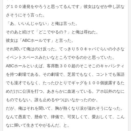
グ１００連発をやろうと思ってるんです」彼女はなぜか申し訳な
さそうにそう言った。
「あ、いいんじゃない」と俺は言った。
そのあと続けて「どこでやるの？」と俺は尋ねた。
彼女は「ABCホールです」と言った。
それ聞いて俺はのけ反った。てっきり５０キャパぐらいの小さな
イベントスペースみたいなところでやるのかと思っていた。
ABCホールといえば、客席数３００超のそこそこのキャパシティ
を持つ劇場である。その劇場で、芝居でもなく、コントでも落語
でも漫才でもなく、たったひとりでギャグを１００個披露するた
めだけに公演を打つ。あきらかに血迷っている。アホ以外のなに
ものでもない。誰も止めるやつはいなかったのか。
だが、俺はそれを聞いて、胸が熱くなり涙が溢れそうになった。
なんて愚直で、懸命で、律儀で、可笑しくて、愛おしくて、こん
なに輝いて生きてやがるんだ、と。