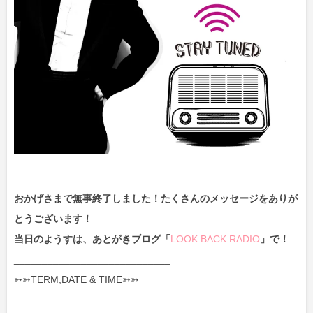
おかげさまで無事終了しました！たくさんのメッセージをありが
とうございます！
当日のようすは、あとがきブログ「
LOOK BACK RADIO
」で！
____________________________
➳➳TERM,DATE & TIME➳➳
‾‾‾‾‾‾‾‾‾‾‾‾‾‾‾‾‾‾‾‾‾‾‾‾‾‾‾‾‾