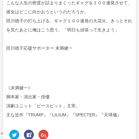
こんな人生の密度が詰まりまくったギャグを１００連発させて、
彼女はどこに向かおうというのだろうか。
田川徳子の打ち上げる、ギャグ１００連発の大花火。きっとそれ
を見たあとに俺はこう思う。「明日も頑張って生きよう」
田川徳子応援サポーター 末満健一
《末満健一》
脚本家・演出家・俳優
演劇ユニット「ピースピット」主宰。
主な近作『TRUMP』『LILIUM』『SPECTER』『天球儀』
ク
F
ク
リ
a
リ