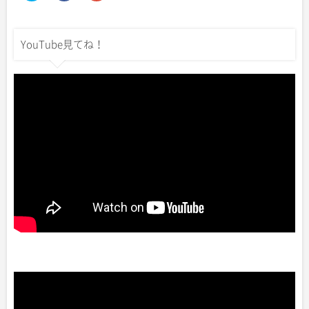
ッ
c
ッ
ク
e
ク
し
b
し
て
o
て
T
o
G
YouTube見てね！
w
k
o
i
で
o
t
共
g
t
有
l
e
す
e
r
る
+
で
に
で
共
は
共
有
ク
有
(
リ
(
新
ッ
新
し
ク
し
い
し
い
ウ
て
ウ
ィ
く
ィ
ン
だ
ン
ド
さ
ド
ウ
い
ウ
で
(
で
開
新
開
き
し
き
ま
い
ま
す
ウ
す
)
ィ
)
ン
ド
ウ
で
開
き
ま
す