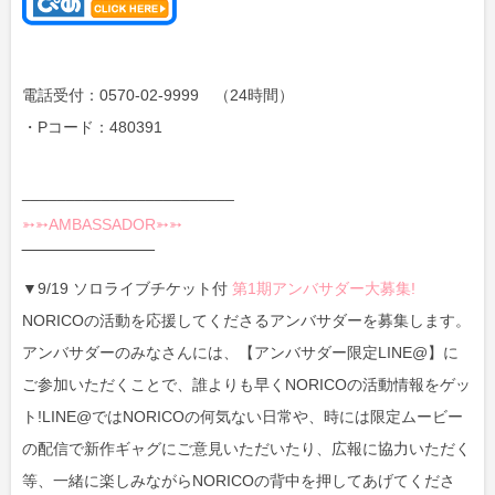
電話受付：0570-02-9999 （24時間）
・Pコード：480391
________________________
➳➳AMBASSADOR➳➳
‾‾‾‾‾‾‾‾‾‾‾‾‾‾‾‾‾‾‾‾‾‾‾‾
▼9/19 ソロライブチケット付
第1期アンバサダー大募集!
NORICOの活動を応援してくださるアンバサダーを募集します。
アンバサダーのみなさんには、【アンバサダー限定LINE@】に
ご参加いただくことで、誰よりも早くNORICOの活動情報をゲッ
ト!LINE@ではNORICOの何気ない日常や、時には限定ムービー
の配信で新作ギャグにご意見いただいたり、広報に協力いただく
等、一緒に楽しみながらNORICOの背中を押してあげてくださ