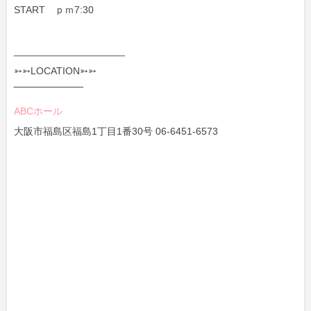
START ｐｍ7:30
____________________
➳➳LOCATION➳➳
‾‾‾‾‾‾‾‾‾‾‾‾‾‾‾‾‾‾‾‾
ABCホール
大阪市福島区福島1丁目1番30号 06-6451-6573