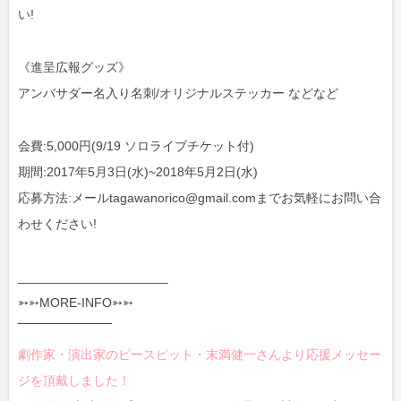
い!
《進呈広報グッズ》
アンバサダー名入り名刺/オリジナルステッカー などなど
会費:5,000円(9/19 ソロライブチケット付)
期間:2017年5月3日(水)~2018年5月2日(水)
応募方法:メールtagawanorico@gmail.comまでお気軽にお問い合
わせください!
_____________________
➳➳MORE-INFO➳➳
‾‾‾‾‾‾‾‾‾‾‾‾‾‾‾‾‾‾‾‾‾
劇作家・演出家のピースピット・末満健一さんより応援メッセー
ジを頂戴しました！