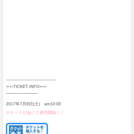
_____________________
➳➳TICKET-INFO➳➳
‾‾‾‾‾‾‾‾‾‾‾‾‾‾‾‾‾‾‾‾‾
2017年7月8日(土) am10:00
チケットぴあにて発売開始！！