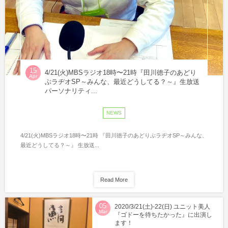
15
4/21(火)MBSラジオ18時〜21時『田川徳子のあどり
Apr
ぶラヂオSP～みんな、最近どうしてる？～』生放送
パーソナリティ...
NEWS
4/21(火)MBSラジオ18時〜21時 『田川徳子のあどりぶラヂオSP～みんな、
最近どうしてる？～』 生放送...
Read More
05
2020/3/21(土)-22(日) ユニット美人
Mar
『ゴドーを待ちたかった』に出演し
ます！