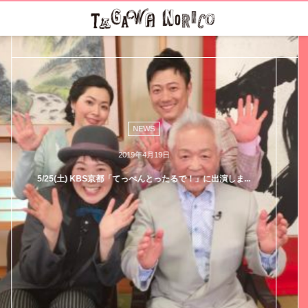
NEWS
2019年4月18日
..
6/14(金)〜16(日) 劇団コケコッコー第四回公演『ハー.