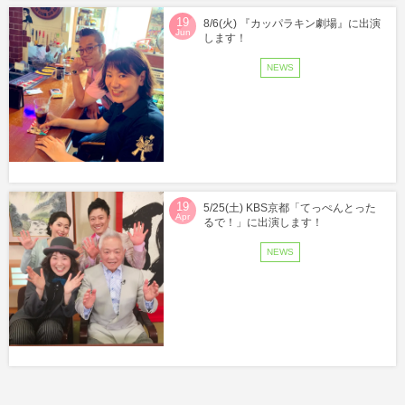
19
8/6(火) 『カッパラキン劇場』に出演
Jun
します！
NEWS
19
5/25(土) KBS京都「てっぺんとった
Apr
るで！」に出演します！
NEWS