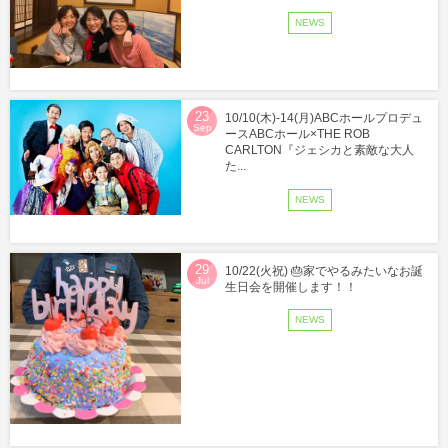
NEWS
23
10/10(木)-14(月)ABCホールプロデュ
Sep
ースABCホール×THE ROB
CARLTON『ジェシカと素敵な大人
た...
NEWS
29
10/22(火祝) 🎂家でやるみたいなお誕
Jul
生日会を開催します！！
NEWS