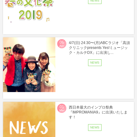
NEWS
06
4/7(日) 24:30〜(月)ABCラジオ「高須
Apr
クリニックpresents Yes!ミュージッ
ク・カルテDX」に出演し...
NEWS
01
西日本最大のインプロ祭典
Mar
『IMPROMANIA9』に出演いたしま
す！
NEWS