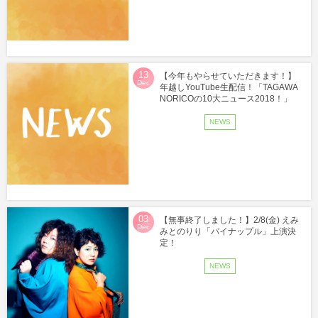
13
【今年もやらせていただきます！】
Dec
年越しYouTube生配信！「TAGAWA
NORICOの10大ニュース2018！」
NEWS
03
【無事終了しました！】2/8(金) えみ
Dec
みとのりり「パイナップル」上演決
定！
NEWS