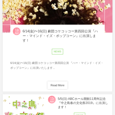
18
6/14(金)〜16(日) 劇団コケコッコー第四回公演『ハ
Apr
ー・マインド・イズ・ポップコーン』に出演しま
す！
NEWS
6/14(金)〜16(日) 劇団コケコッコー第四回公演 『ハー・マインド・イズ・
ポップコーン』に出演いたします...
Read More
15
5/5(日) ABCホール開館11周年記念
Apr
『中之島春の文化祭2019』に出演し
ます！