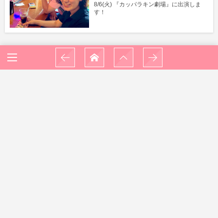
8/6(火) 『カッパラキン劇場』に出演しま
す！
アンバサダーって？？《TAGAWA NORICO
アンバサダー詳細》
【イベントMC出演】7/9(日)阪急うめだ本店
「ハワイフェア2017」祝祭ステージのMC
をします！
Leave A Reply
Comment
*