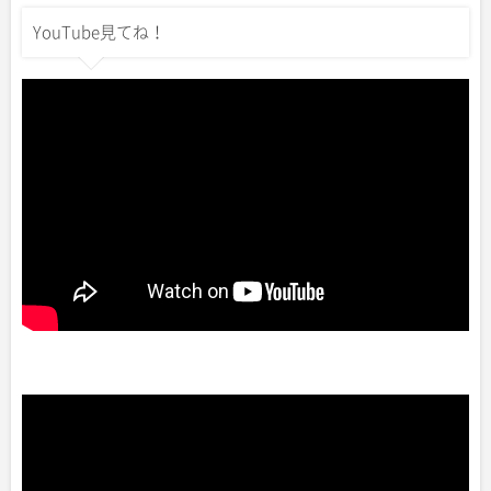
て
o
て
T
o
G
YouTube見てね！
w
k
o
i
で
o
t
共
g
t
有
l
e
す
e
r
る
+
で
に
で
共
は
共
有
ク
有
(
リ
(
新
ッ
新
し
ク
し
い
し
い
ウ
て
ウ
ィ
く
ィ
ン
だ
ン
ド
さ
ド
ウ
い
ウ
で
(
で
開
新
開
き
し
き
ま
い
ま
す
ウ
す
)
ィ
)
ン
ド
ウ
で
開
き
ま
す
)