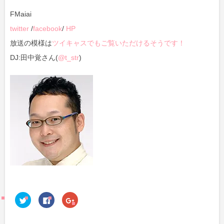
FMaiai
twitter
/
facebook
/
HP
放送の模様は
ツイキャスでもご覧いただけるそうです！
DJ:田中覚さん(
@t_str
)
ク
F
ク
リ
a
リ
ッ
c
ッ
ク
e
ク
し
b
し