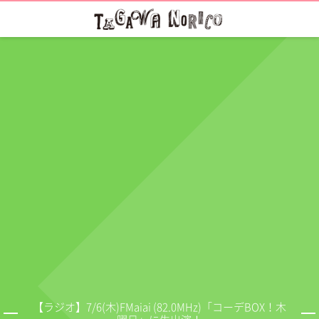
【ラジオ】7/6(木)FMaiai (82.0MHz)「コーデBOX！木