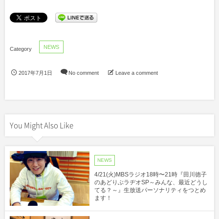
NEWS
2017年7月1日
No comment
Leave a comment
You Might Also Like
NEWS
4/21(火)MBSラジオ18時〜21時『田川徳子
のあどりぶラヂオSP～みんな、最近どうし
てる？～』生放送パーソナリティをつとめ
ます！