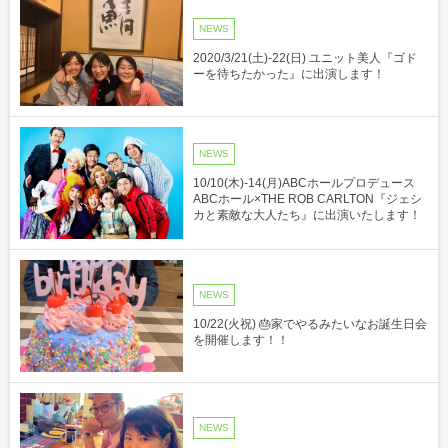
NEWS
2020/3/21(土)-22(日) ユニット美人『ゴド
ーを待ちたかった』に出演します！
NEWS
10/10(木)-14(月)ABCホールプロデュース
ABCホール×THE ROB CARLTON『ジェシ
カと素敵な大人たち』に出演いたします！
NEWS
10/22(火祝) 🎂家でやるみたいなお誕生日会
を開催します！！
NEWS