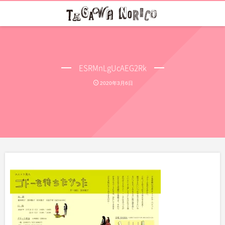
ESRMnLgUcAEG2Rk
2020年3月6日