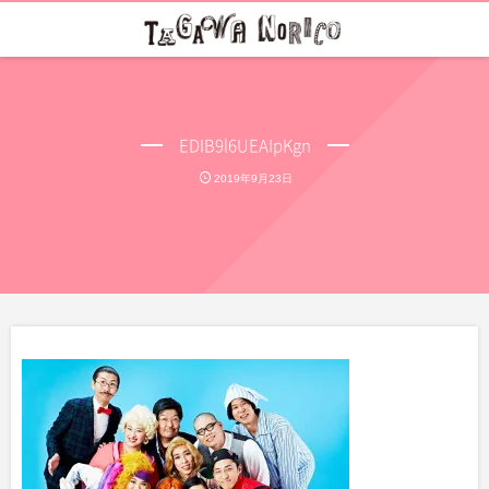
EDIB9l6UEAIpKgn
2019年9月23日