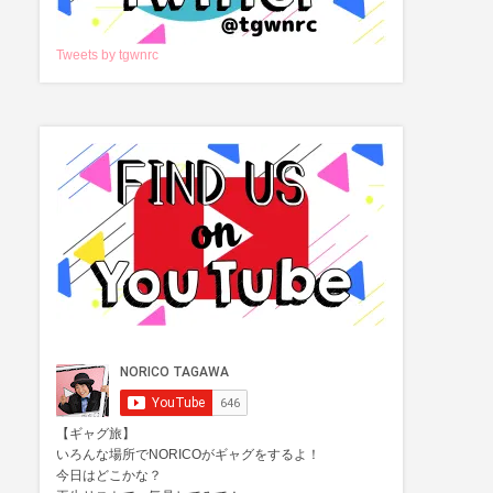
Tweets by tgwnrc
【ギャグ旅】
いろんな場所でNORICOがギャグをするよ！
今日はどこかな？