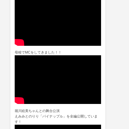
母校でMCをしてきました！！
堀川絵美ちゃんとの舞台公演
えみみとのりり「パイナップル」を全編公開していま
す！