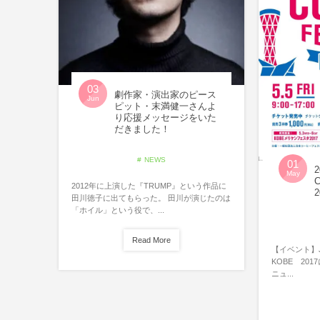
03
劇作家・演出家のピース
Jun
ピット・末満健一さんよ
り応援メッセージをいた
だきました！
NEWS
01
2
May
C
2012年に上演した『TRUMP』という作品に
田川徳子に出てもらった。 田川が演じたのは
「ホイル」という役で、...
Read More
【イベント】Jap
KOBE 20
ニュ...