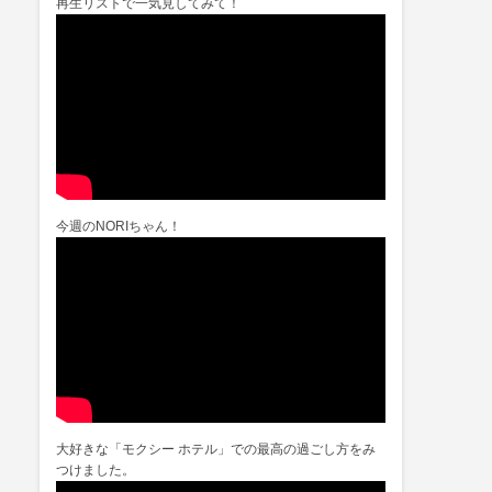
再生リストで一気見してみて！
今週のNORIちゃん！
大好きな「モクシー ホテル」での最高の過ごし方をみ
つけました。